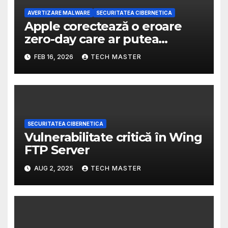
AVERTIZARE MALWARE
SECURITATEA CIBERNETICA
Apple corectează o eroare
zero-day care ar putea
permite atacatorilor să preia
FEB 16, 2026
TECH MASTER
controlul dispozitivelor
SECURITATEA CIBERNETICA
Vulnerabilitate critică în Wing
FTP Server
AUG 2, 2025
TECH MASTER