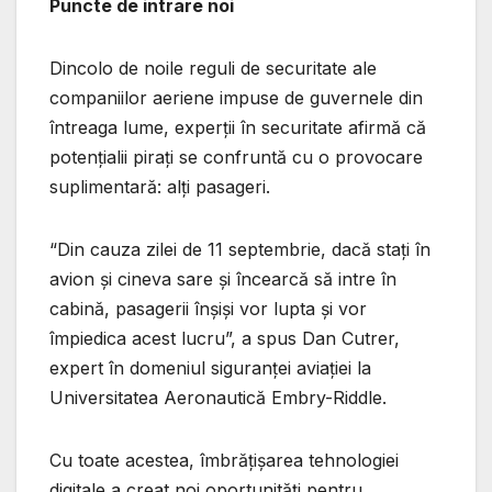
Puncte de intrare noi
Dincolo de noile reguli de securitate ale
companiilor aeriene impuse de guvernele din
întreaga lume, experții în securitate afirmă că
potențialii pirați se confruntă cu o provocare
suplimentară: alți pasageri.
“Din cauza zilei de 11 septembrie, dacă stați în
avion și cineva sare și încearcă să intre în
cabină, pasagerii înșiși vor lupta și vor
împiedica acest lucru”, a spus Dan Cutrer,
expert în domeniul siguranței aviației la
Universitatea Aeronautică Embry-Riddle.
Cu toate acestea, îmbrățișarea tehnologiei
digitale a creat noi oportunități pentru