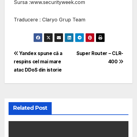
Sursa :www.securityweek.com
Traducere : Claryo Grup Team
Post
Yandex spune că a
Super Router – CLR-
respins cel mai mare
400
navigation
atac DDoS din istorie
Related Post