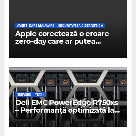
AVERTIZARE MALWARE
SECURITATEA CIBERNETICA
Apple corectează o eroare
zero-day care ar putea
permite atacatorilor să preia
controlul dispozitivelor
SERVERE
TECH
Dell EMC PowerEdge R750xs
– Performanță optimizată la
un preț atractiv