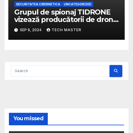
SECURITATEA CIBERNETICA
UNCATEGORIZED
Grupul de spionaj TIDRONE
vizează producătorii de drone
din Taiwan într-o campanie
SEP 9, 2024
TECH MASTER
cibernetică
You missed