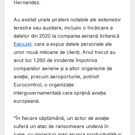
Hernandez.
Au existat unele piraterii notabile ale sistemelor
terestre sau auxiliare, inclusiv o încălcare a
datelor din 2020 la compania aeriană britanică
EasyJet,
care a expus datele personale ale
unor nouă milioane de clienți. Anul trecut au
avut loc 1.260 de incidente împotriva
companiilor aeriene și a altor organisme de
aviație, precum aeroporturile, potrivit
Eurocontrol, o organizație
interguvernamentală care sprijină aviația
europeană.
“În fiecare săptămână, un actor de aviație
suferă un atac de ransomware undeva în
lume, cu impacturi mari asupra productivității și