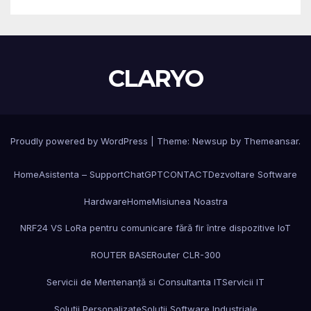
CLARYO
Proudly powered by WordPress
|
Theme: Newsup by
Themeansar
.
Home
Asistenta – Support
ChatGPT
CONTACT
Dezvoltare Software
Hardware
Home
Misiunea Noastra
NRF24 VS LoRa pentru comunicare fără fir între dispozitive IoT
ROUTER BASE
Router CLR-300
Servicii de Mentenanță si Consultanta IT
Servicii IT
Soluții Personalizate
Soluții Software Industriale