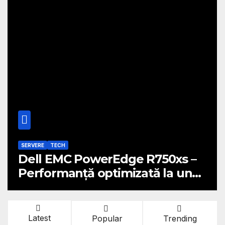
SERVERE
TECH
Dell EMC PowerEdge R750xs –
Performanță optimizată la un
preț atractiv
Latest
Popular
Trending