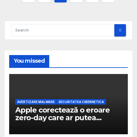
pagination
You missed
AVERTIZARE MALWARE
SECURITATEA CIBERNETICA
Apple corectează o eroare
zero-day care ar putea
permite atacatorilor să preia
controlul dispozitivelor