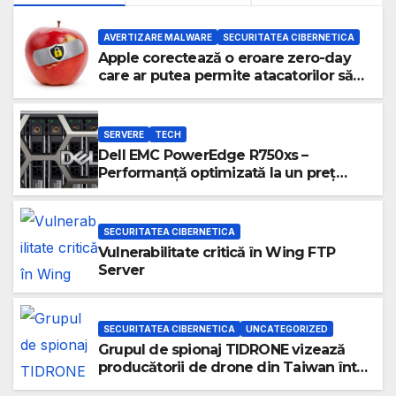
AVERTIZARE MALWARE
SECURITATEA CIBERNETICA
Apple corectează o eroare zero-day
care ar putea permite atacatorilor să
preia controlul dispozitivelor
SERVERE
TECH
Dell EMC PowerEdge R750xs –
Performanță optimizată la un preț
atractiv
SECURITATEA CIBERNETICA
Vulnerabilitate critică în Wing FTP
Server
SECURITATEA CIBERNETICA
UNCATEGORIZED
Grupul de spionaj TIDRONE vizează
producătorii de drone din Taiwan într-
o campanie cibernetică