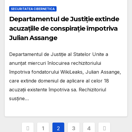
SECURITATEA CIBERNETICA
Departamentul de Justiție extinde
acuzațiile de conspirație împotriva
Julian Assange
Departamentul de Justiție al Statelor Unite a
anunțat miercuri înlocuirea rechizitoriului
împotriva fondatorului WikiLeaks, Julian Assange,
care extinde domeniul de aplicare al celor 18
acuzații existente împotriva sa. Rechizitoriul
susține…
Posts
1
2
3
4